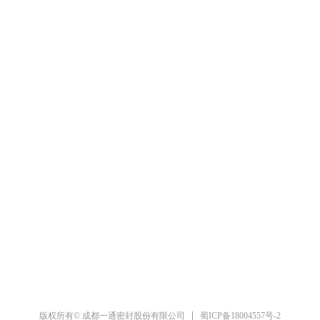
：028－84846470
电话：028-84846475
-84846477
传真：028-84846474
蜀ICP备18004557号-2
版权所有© 成都一通密封股份有限公司