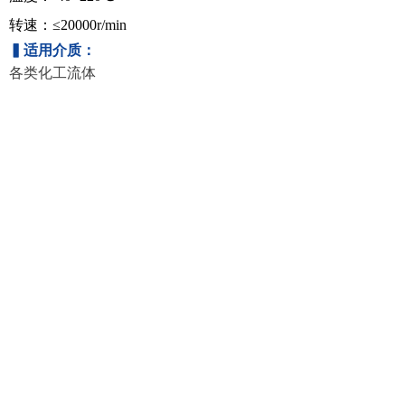
转速：≤20000r/min
▍
适用介质：
各类化工流体
成都一通密封股份有限公司
地址：成都经济技术开发区星光西路26号
邮政编码：610100
办公室总机号码：028－84846471