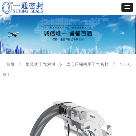
首页
ꄲ
集装式干气密封
ꄲ
离心压缩机用干气密封
ꄲ
YTCG
801