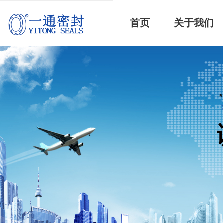
首页
关于我们