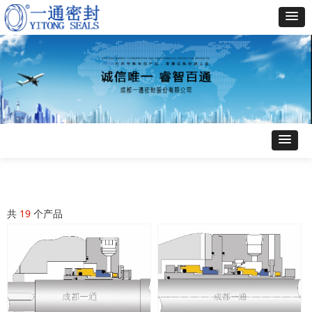
共
19
个产品